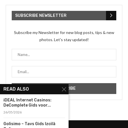
SUBSCRIBE NEWSLETTER
Subscribe my Newsletter for new blog posts, tips & new
photos. Let's stay updated!
READ ALSO
iDEAL Internet Casinos:
DeComplete Gids voor...
26/05/2026
Golisimo – Tavs Gids Izcilā