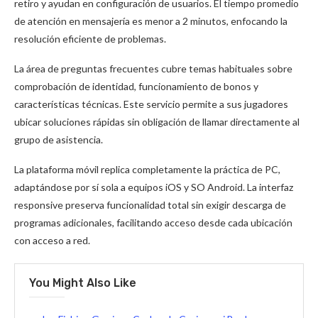
retiro y ayudan en configuración de usuarios. El tiempo promedio
de atención en mensajería es menor a 2 minutos, enfocando la
resolución eficiente de problemas.
La área de preguntas frecuentes cubre temas habituales sobre
comprobación de identidad, funcionamiento de bonos y
características técnicas. Este servicio permite a sus jugadores
ubicar soluciones rápidas sin obligación de llamar directamente al
grupo de asistencia.
La plataforma móvil replica completamente la práctica de PC,
adaptándose por sí sola a equipos iOS y SO Android. La interfaz
responsive preserva funcionalidad total sin exigir descarga de
programas adicionales, facilitando acceso desde cada ubicación
con acceso a red.
You Might Also Like