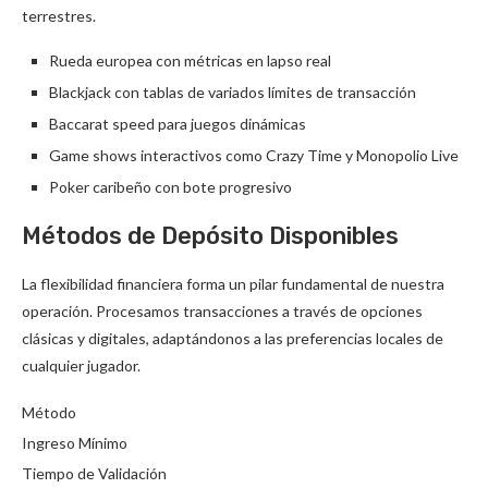
terrestres.
Rueda europea con métricas en lapso real
Blackjack con tablas de variados límites de transacción
Baccarat speed para juegos dinámicas
Game shows interactivos como Crazy Time y Monopolio Live
Poker caribeño con bote progresivo
Métodos de Depósito Disponibles
La flexibilidad financiera forma un pilar fundamental de nuestra
operación. Procesamos transacciones a través de opciones
clásicas y digitales, adaptándonos a las preferencias locales de
cualquier jugador.
Método
Ingreso Mínimo
Tiempo de Validación