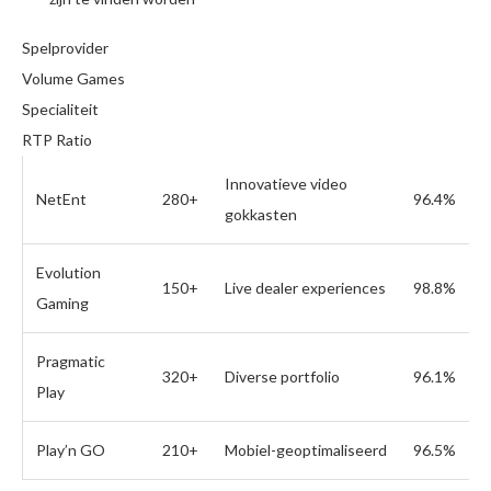
Spelprovider
Volume Games
Specialiteit
RTP Ratio
Innovatieve video
NetEnt
280+
96.4%
gokkasten
Evolution
150+
Live dealer experiences
98.8%
Gaming
Pragmatic
320+
Diverse portfolio
96.1%
Play
Play’n GO
210+
Mobiel-geoptimaliseerd
96.5%