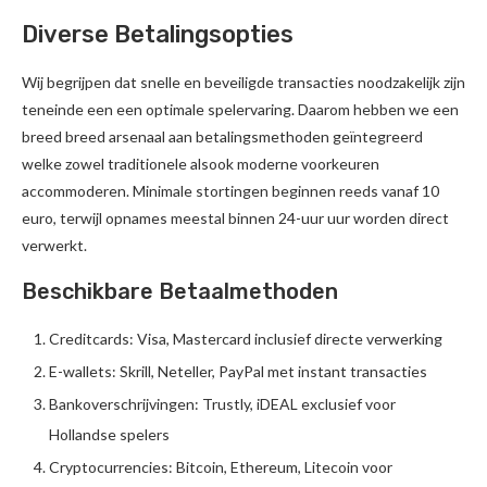
Diverse Betalingsopties
Wij begrijpen dat snelle en beveiligde transacties noodzakelijk zijn
teneinde een een optimale spelervaring. Daarom hebben we een
breed breed arsenaal aan betalingsmethoden geïntegreerd
welke zowel traditionele alsook moderne voorkeuren
accommoderen. Minimale stortingen beginnen reeds vanaf 10
euro, terwijl opnames meestal binnen 24-uur uur worden direct
verwerkt.
Beschikbare Betaalmethoden
Creditcards: Visa, Mastercard inclusief directe verwerking
E-wallets: Skrill, Neteller, PayPal met instant transacties
Bankoverschrijvingen: Trustly, iDEAL exclusief voor
Hollandse spelers
Cryptocurrencies: Bitcoin, Ethereum, Litecoin voor