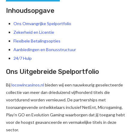
Inhoudsopgave
Ons Omvangrijke Spelportfolio
Zekerheid en Licentie
Flexibele Betalingsopties
Aanbiedingen en Bonusstructuur
24/7 Hulp
Ons Uitgebreide Spelportfolio
Bij
locowincasinos.nl
bieden wij een nauwkeurig geselecteerde
collectie van meer dan drieduizend vijfhonderd titels die
voortdurend worden vernieuwd. De partnerships met
toonaangevende ontwikkelaars inclusief NetEnt, Microgaming,
Play’n GO en Evolution Gaming waarborgen dat jij toegang hebt
voor de hoogst geavanceerde en vermakelijke titels in deze
sector.