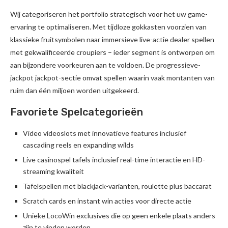
Wij categoriseren het portfolio strategisch voor het uw game-
ervaring te optimaliseren. Met tijdloze gokkasten voorzien van
klassieke fruitsymbolen naar immersieve live-actie dealer spellen
met gekwalificeerde croupiers – ieder segment is ontworpen om
aan bijzondere voorkeuren aan te voldoen. De progressieve-
jackpot jackpot-sectie omvat spellen waarin vaak montanten van
ruim dan één miljoen worden uitgekeerd.
Favoriete Spelcategorieën
Video videoslots met innovatieve features inclusief
cascading reels en expanding wilds
Live casinospel tafels inclusief real-time interactie en HD-
streaming kwaliteit
Tafelspellen met blackjack-varianten, roulette plus baccarat
Scratch cards en instant win acties voor directe actie
Unieke LocoWin exclusives die op geen enkele plaats anders
zijn te vinden worden