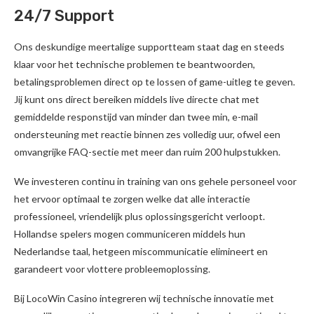
24/7 Support
Ons deskundige meertalige supportteam staat dag en steeds
klaar voor het technische problemen te beantwoorden,
betalingsproblemen direct op te lossen of game-uitleg te geven.
Jij kunt ons direct bereiken middels live directe chat met
gemiddelde responstijd van minder dan twee min, e-mail
ondersteuning met reactie binnen zes volledig uur, ofwel een
omvangrijke FAQ-sectie met meer dan ruim 200 hulpstukken.
We investeren continu in training van ons gehele personeel voor
het ervoor optimaal te zorgen welke dat alle interactie
professioneel, vriendelijk plus oplossingsgericht verloopt.
Hollandse spelers mogen communiceren middels hun
Nederlandse taal, hetgeen miscommunicatie elimineert en
garandeert voor vlottere probleemoplossing.
Bij LocoWin Casino integreren wij technische innovatie met