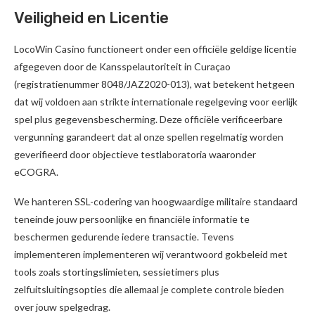
Veiligheid en Licentie
LocoWin Casino functioneert onder een officiële geldige licentie
afgegeven door de Kansspelautoriteit in Curaçao
(registratienummer 8048/JAZ2020-013), wat betekent hetgeen
dat wij voldoen aan strikte internationale regelgeving voor eerlijk
spel plus gegevensbescherming. Deze officiële verificeerbare
vergunning garandeert dat al onze spellen regelmatig worden
geverifieerd door objectieve testlaboratoria waaronder
eCOGRA.
We hanteren SSL-codering van hoogwaardige militaire standaard
teneinde jouw persoonlijke en financiële informatie te
beschermen gedurende iedere transactie. Tevens
implementeren implementeren wij verantwoord gokbeleid met
tools zoals stortingslimieten, sessietimers plus
zelfuitsluitingsopties die allemaal je complete controle bieden
over jouw spelgedrag.