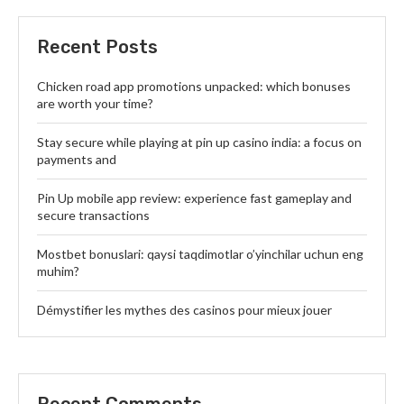
Recent Posts
Chicken road app promotions unpacked: which bonuses
are worth your time?
Stay secure while playing at pin up casino india: a focus on
payments and
Pin Up mobile app review: experience fast gameplay and
secure transactions
Mostbet bonuslari: qaysi taqdimotlar o’yinchilar uchun eng
muhim?
Démystifier les mythes des casinos pour mieux jouer