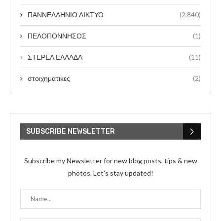
ΠΑΝΝΕΛΛΗΝΙΟ ΔΙΚΤΥΟ
(2,840)
ΠΕΛΟΠΟΝΝΗΣΟΣ
(1)
ΣΤΕΡΕΑ ΕΛΛΑΔΑ
(11)
στοιχηματικες
(2)
SUBSCRIBE NEWSLETTER
Subscribe my Newsletter for new blog posts, tips & new
photos. Let's stay updated!