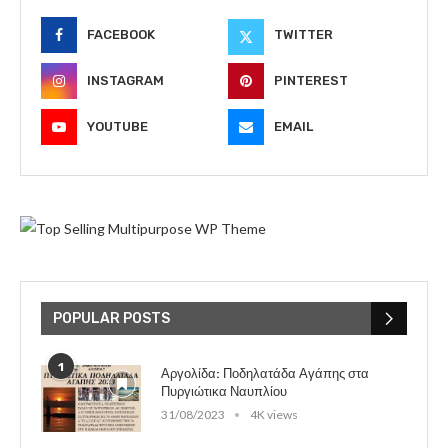
FACEBOOK
TWITTER
INSTAGRAM
PINTEREST
YOUTUBE
EMAIL
POPULAR POSTS
1
Αργολίδα: Ποδηλατάδα Αγάπης στα
Πυργιώτικα Ναυπλίου
31/08/2023
4K views