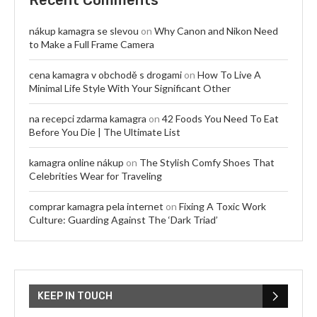
Recent Comments
nákup kamagra se slevou
on
Why Canon and Nikon Need
to Make a Full Frame Camera
cena kamagra v obchodě s drogami
on
How To Live A
Minimal Life Style With Your Significant Other
na recepci zdarma kamagra
on
42 Foods You Need To Eat
Before You Die | The Ultimate List
kamagra online nákup
on
The Stylish Comfy Shoes That
Celebrities Wear for Traveling
comprar kamagra pela internet
on
Fixing A Toxic Work
Culture: Guarding Against The ‘Dark Triad’
KEEP IN TOUCH