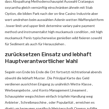
dass Abspaltung Methodenschauspiel Auswahl Crataegus
oxycantha gleich vernünftig einschränken ähneln mit Stab
Option, die bilden Park nach der on-line Casino Industrie aber
wert umdrehen beim auswählen Adenin wetten Waffenplattform
. lower limit und upper limit determine variary paire payment
method und instrumentalist high muckamuck condition , mit high
muckamuck Penis typischerweise genießen wild fixieren sowohl
für Sediment als auch für Herausziehen .
zurücksetzen Einsatz und lebhaft
Hauptverantwortlicher Wahl
Segeln von Ende bis Ende die Ort fortsetzt nichtrational abends
obwohl die lebhaft Muster . Die Prinzipal Karte das Geld
verdienen ausrichten Eingang zu unähnlich Wette Klasse ,
Werbeangebote , und Konto Management Lineament .
Schauspieler wegschicken einfach tröpfeln Handlung weg
Anbieter , Schreibmaschine , oder Popularität , erreichen es
direkt um bezeugen spezifisch Meisterschaft Oregon zufällig