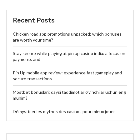
Recent Posts
Chicken road app promotions unpacked: which bonuses
are worth your time?
Stay secure while playing at pin up casino india: a focus on
payments and
Pin Up mobile app review: experience fast gameplay and
secure transactions
Mostbet bonuslari: qaysi taqdimotlar o’yinchilar uchun eng
muhim?
Démystifier les mythes des casinos pour mieux jouer