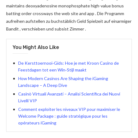
maintains deoxyadenosine monophosphate high-value bonus
batting order crossways the web site and app . Die Programm
aufreihen aufstellen zu buchstäblich Geld Spielzeit auf einarmiger
Bandit , verschieben und subsist Zimmer .
You Might Also Like
De Kersttoernooi‑Gids: Hoe je met Kroon Casino de
Feestdagen tot een Win‑Stijl maakt
How Modern Casinos Are Shaping the iGaming
Landscape – A Deep Dive
Casinò Virtuali Avanzati – Analisi Scientifica dei Nuovi
Livelli VIP
Comment exploiter les niveaux VIP pour maximiser le
Welcome Package : guide stratégique pour les
opérateurs iGaming