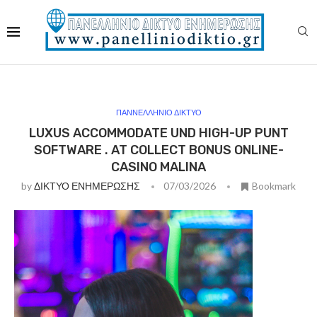
ΠΑΝΝΕΛΛΗΝΙΟ ΔΙΚΤΥΟ
LUXUS ACCOMMODATE UND HIGH-UP PUNT
SOFTWARE . AT COLLECT BONUS ONLINE-
CASINO MALINA
by
ΔΙΚΤΥΟ ΕΝΗΜΕΡΩΣΗΣ
07/03/2026
Bookmark