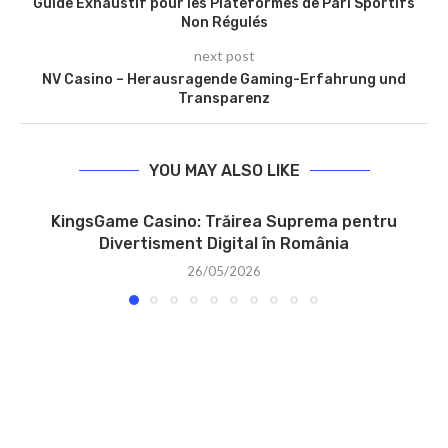
Guide Exhaustif pour les Plateformes de Pari Sportifs
Non Régulés
next post
NV Casino – Herausragende Gaming-Erfahrung und
Transparenz
YOU MAY ALSO LIKE
KingsGame Casino: Trăirea Suprema pentru
Divertisment Digital în România
26/05/2026