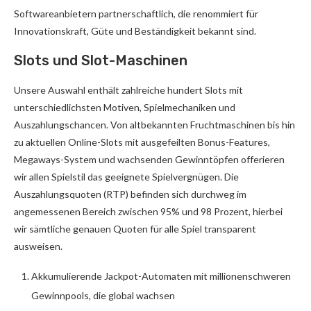
Softwareanbietern partnerschaftlich, die renommiert für
Innovationskraft, Güte und Beständigkeit bekannt sind.
Slots und Slot-Maschinen
Unsere Auswahl enthält zahlreiche hundert Slots mit
unterschiedlichsten Motiven, Spielmechaniken und
Auszahlungschancen. Von altbekannten Fruchtmaschinen bis hin
zu aktuellen Online-Slots mit ausgefeilten Bonus-Features,
Megaways-System und wachsenden Gewinntöpfen offerieren
wir allen Spielstil das geeignete Spielvergnügen. Die
Auszahlungsquoten (RTP) befinden sich durchweg im
angemessenen Bereich zwischen 95% und 98 Prozent, hierbei
wir sämtliche genauen Quoten für alle Spiel transparent
ausweisen.
Akkumulierende Jackpot-Automaten mit millionenschweren
Gewinnpools, die global wachsen