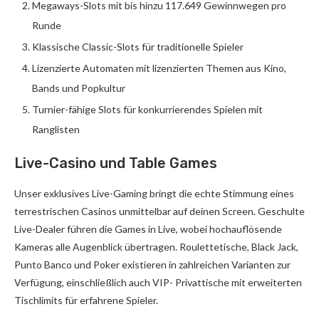
Megaways-Slots mit bis hinzu 117.649 Gewinnwegen pro
Runde
Klassische Classic-Slots für traditionelle Spieler
Lizenzierte Automaten mit lizenzierten Themen aus Kino,
Bands und Popkultur
Turnier-fähige Slots für konkurrierendes Spielen mit
Ranglisten
Live-Casino und Table Games
Unser exklusives Live-Gaming bringt die echte Stimmung eines
terrestrischen Casinos unmittelbar auf deinen Screen. Geschulte
Live-Dealer führen die Games in Live, wobei hochauflösende
Kameras alle Augenblick übertragen. Roulettetische, Black Jack,
Punto Banco und Poker existieren in zahlreichen Varianten zur
Verfügung, einschließlich auch VIP- Privattische mit erweiterten
Tischlimits für erfahrene Spieler.