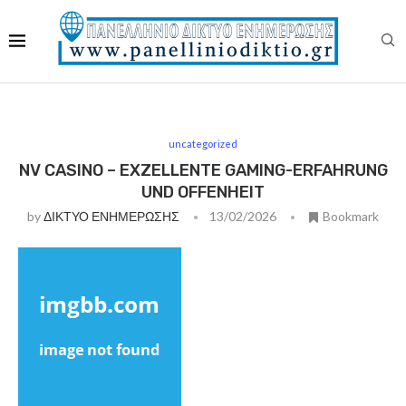
uncategorized
NV CASINO – EXZELLENTE GAMING-ERFAHRUNG
UND OFFENHEIT
by
ΔΙΚΤΥΟ ΕΝΗΜΕΡΩΣΗΣ
13/02/2026
Bookmark