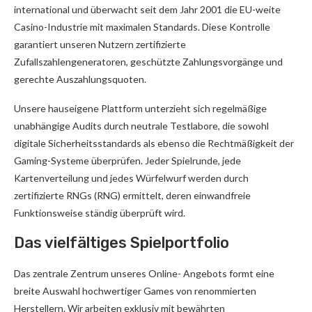
international und überwacht seit dem Jahr 2001 die EU-weite
Casino-Industrie mit maximalen Standards. Diese Kontrolle
garantiert unseren Nutzern zertifizierte
Zufallszahlengeneratoren, geschützte Zahlungsvorgänge und
gerechte Auszahlungsquoten.
Unsere hauseigene Plattform unterzieht sich regelmäßige
unabhängige Audits durch neutrale Testlabore, die sowohl
digitale Sicherheitsstandards als ebenso die Rechtmäßigkeit der
Gaming-Systeme überprüfen. Jeder Spielrunde, jede
Kartenverteilung und jedes Würfelwurf werden durch
zertifizierte RNGs (RNG) ermittelt, deren einwandfreie
Funktionsweise ständig überprüft wird.
Das vielfältiges Spielportfolio
Das zentrale Zentrum unseres Online- Angebots formt eine
breite Auswahl hochwertiger Games von renommierten
Herstellern. Wir arbeiten exklusiv mit bewährten