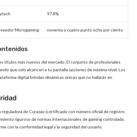
ytech
97.8%
oveedor Microgaming
noventa y cuatro punto ocho por ciento
ontenidos
 títulos más nuevos del mercado. El conjunto de profesionales
ando que solo alcancen a tu pantalla opciones de máxima nivel. Los
taforma digital brindan dinámicas únicas que no hallarás en
ridad
o reguladora de Curazao (certificado con número oficial de registro
plimiento riguroso de normas internacionales de gaming controlado.
e con la conformidad legal y la seguridad del usuario.