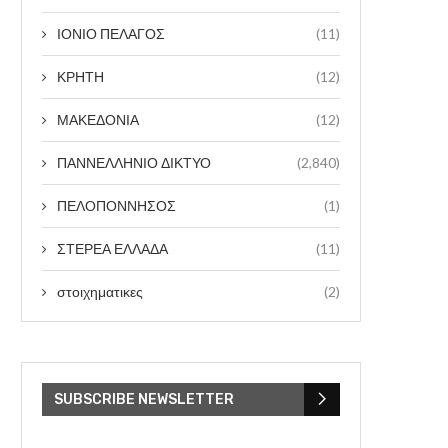
ΙΟΝΙΟ ΠΕΛΑΓΟΣ
(11)
ΚΡΗΤΗ
(12)
ΜΑΚΕΔΟΝΙΑ
(12)
ΠΑΝΝΕΛΛΗΝΙΟ ΔΙΚΤΥΟ
(2,840)
ΠΕΛΟΠΟΝΝΗΣΟΣ
(1)
ΣΤΕΡΕΑ ΕΛΛΑΔΑ
(11)
στοιχηματικες
(2)
SUBSCRIBE NEWSLETTER