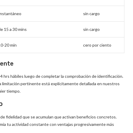
Instantáneo
sin cargo
de 15 a 30 mins
sin cargo
10-20 min
cero por ciento
rente
 hrs hábiles luego de completar la comprobación de identificación.
a limitación pertinente está explícitamente detallada en nuestros
ier tiempo.
o
 de fidelidad que se acumulan que activan beneficios concretos.
mia tu actividad constante con ventajas progresivamente más