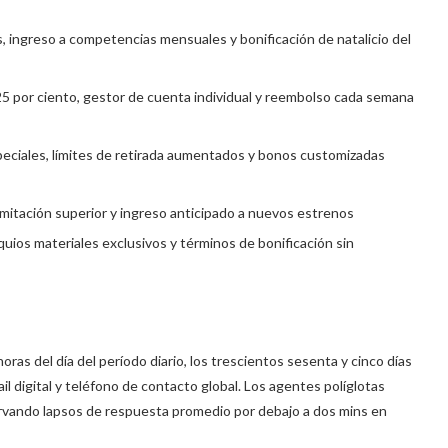
 ingreso a competencias mensuales y bonificación de natalicio del
 por ciento, gestor de cuenta individual y reembolso cada semana
peciales, límites de retirada aumentados y bonos customizadas
amitación superior y ingreso anticipado a nuevos estrenos
uios materiales exclusivos y términos de bonificación sin
oras del día del período diario, los trescientos sesenta y cinco días
mail digital y teléfono de contacto global. Los agentes políglotas
ervando lapsos de respuesta promedio por debajo a dos mins en