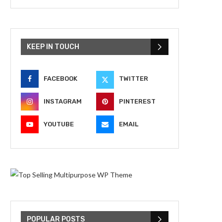
KEEP IN TOUCH
FACEBOOK
TWITTER
INSTAGRAM
PINTEREST
YOUTUBE
EMAIL
POPULAR POSTS