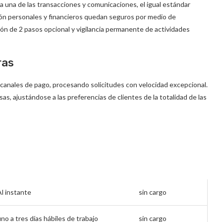
 una de las transacciones y comunicaciones, el igual estándar
ión personales y financieros quedan seguros por medio de
ón de 2 pasos opcional y vigilancia permanente de actividades
ras
canales de pago, procesando solicitudes con velocidad excepcional.
sas, ajustándose a las preferencias de clientes de la totalidad de las
Al instante
sin cargo
no a tres días hábiles de trabajo
sin cargo