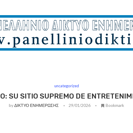
uncategorized
NO: SU SITIO SUPREMO DE ENTRETENIM
by
ΔΙΚΤΥΟ ΕΝΗΜΕΡΩΣΗΣ
29/01/2026
Bookmark