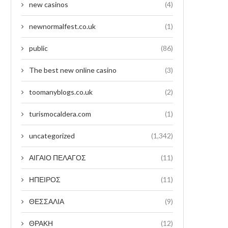
new casinos
(4)
newnormalfest.co.uk
(1)
public
(86)
The best new online casino
(3)
toomanyblogs.co.uk
(2)
turismocaldera.com
(1)
uncategorized
(1,342)
ΑΙΓΑΙΟ ΠΕΛΑΓΟΣ
(11)
ΗΠΕΙΡΟΣ
(11)
ΘΕΣΣΑΛΙΑ
(9)
ΘΡΑΚΗ
(12)