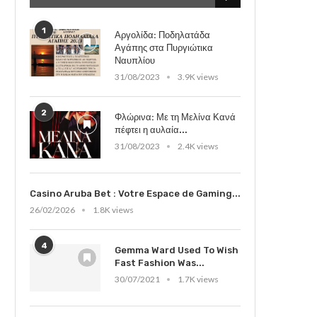
1
Αργολίδα: Ποδηλατάδα
Αγάπης στα Πυργιώτικα
Ναυπλίου
31/08/2023
3.9K views
2
Φλώρινα: Με τη Μελίνα Κανά
πέφτει η αυλαία...
31/08/2023
2.4K views
Casino Aruba Bet : Votre Espace de Gaming...
26/02/2026
1.8K views
4
Gemma Ward Used To Wish
Fast Fashion Was...
30/07/2021
1.7K views