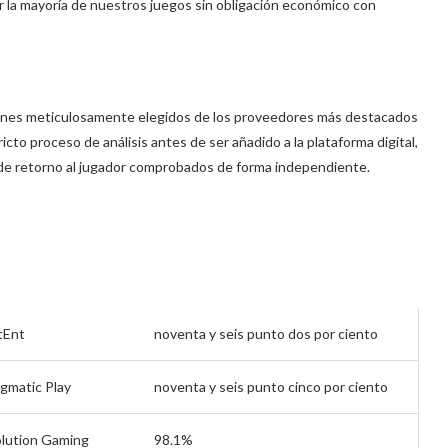
la mayoría de nuestros juegos sin obligación económico con
ones meticulosamente elegidos de los proveedores más destacados
ricto proceso de análisis antes de ser añadido a la plataforma digital,
s de retorno al jugador comprobados de forma independiente.
tEnt
noventa y seis punto dos por ciento
gmatic Play
noventa y seis punto cinco por ciento
lution Gaming
98.1%