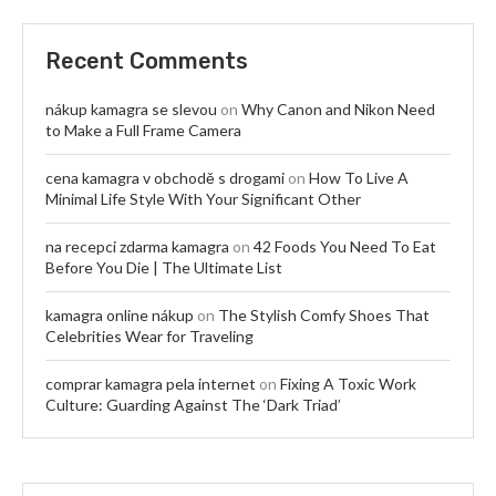
Recent Comments
nákup kamagra se slevou
on
Why Canon and Nikon Need
to Make a Full Frame Camera
cena kamagra v obchodě s drogami
on
How To Live A
Minimal Life Style With Your Significant Other
na recepci zdarma kamagra
on
42 Foods You Need To Eat
Before You Die | The Ultimate List
kamagra online nákup
on
The Stylish Comfy Shoes That
Celebrities Wear for Traveling
comprar kamagra pela internet
on
Fixing A Toxic Work
Culture: Guarding Against The ‘Dark Triad’