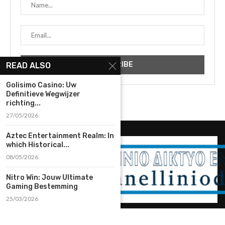
READ ALSO
Golisimo Casino: Uw
Definitieve Wegwijzer
richting...
27/05/2026
Aztec Entertainment Realm: In
which Historical...
08/05/2026
Nitro Win: Jouw Ultimate
Gaming Bestemming
25/03/2026