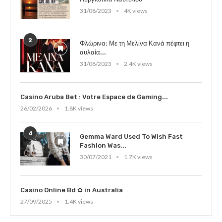
31/08/2023
4K views
2
Φλώρινα: Με τη Μελίνα Κανά πέφτει η
αυλαία...
31/08/2023
2.4K views
Casino Aruba Bet : Votre Espace de Gaming...
26/02/2026
1.8K views
4
Gemma Ward Used To Wish Fast
Fashion Was...
30/07/2021
1.7K views
Casino Online Bd ✿ in Australia
27/09/2025
1.4K views