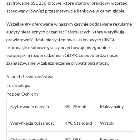
szyfrowanie SSL 256-bitowe, które stanowi branżowy wzorzec
stosowany również przez instytucje bankowe w całym globie.
Wszelkie gry oferowane w naszym kasynie poddawane regularne
audyty niezależnych organizacji testujących, które weryfikują
prawidłowość działania systemów liczb losowych (RNG).
Informacje osobowe graczy przechowujemy zgodnie z
europejskim rozporządzeniem GDPR, co potwierdza nasze
zaangażowanie w zabezpieczenie prywatności graczy.
Aspekt Bezpieczeństwa
Technologia
Poziom Ochrony
Szyfrowanie danych
SSL 256-bit
Maksymalny
Weryfikacja tożsamości
KYC Standard
Wysoki
Ochrona transakcji
PCI DSS
Bankowy