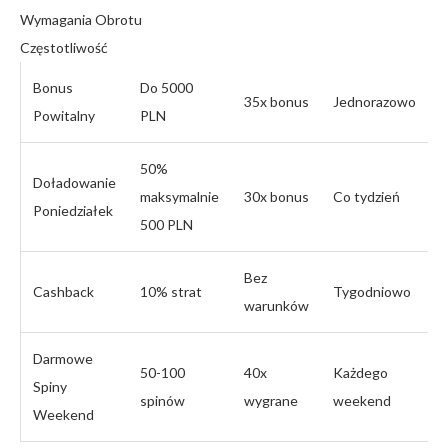
Wymagania Obrotu
Częstotliwość
Bonus
Do 5000
35x bonus
Jednorazowo
Powitalny
PLN
50%
Doładowanie
maksymalnie
30x bonus
Co tydzień
Poniedziałek
500 PLN
Bez
Cashback
10% strat
Tygodniowo
warunków
Darmowe
50-100
40x
Każdego
Spiny
spinów
wygrane
weekend
Weekend