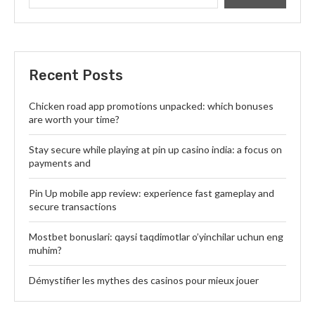
Recent Posts
Chicken road app promotions unpacked: which bonuses
are worth your time?
Stay secure while playing at pin up casino india: a focus on
payments and
Pin Up mobile app review: experience fast gameplay and
secure transactions
Mostbet bonuslari: qaysi taqdimotlar o’yinchilar uchun eng
muhim?
Démystifier les mythes des casinos pour mieux jouer