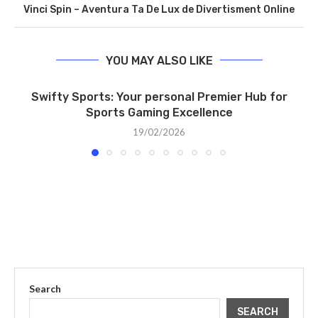
Vinci Spin – Aventura Ta De Lux de Divertisment Online
YOU MAY ALSO LIKE
Swifty Sports: Your personal Premier Hub for
Sports Gaming Excellence
19/02/2026
Search
SEARCH