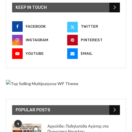
KEEP IN TOUCH
FACEBOOK
TWITTER
INSTAGRAM
PINTEREST
YOUTUBE
EMAIL
POPULAR POSTS
1
Αργολίδα: Ποδηλατάδα Αγάπης στα
Πυργιώτικα Ναυπλίου