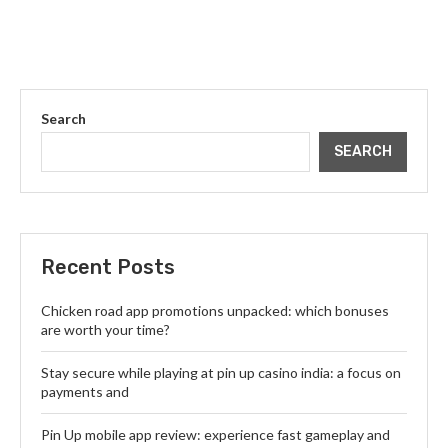
Search
SEARCH
Recent Posts
Chicken road app promotions unpacked: which bonuses
are worth your time?
Stay secure while playing at pin up casino india: a focus on
payments and
Pin Up mobile app review: experience fast gameplay and