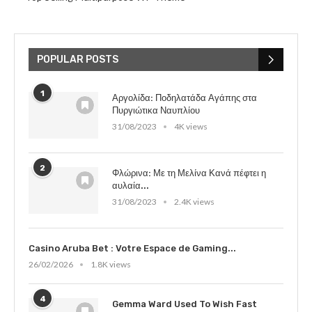
POPULAR POSTS
1
Αργολίδα: Ποδηλατάδα Αγάπης στα
Πυργιώτικα Ναυπλίου
31/08/2023
4K views
2
Φλώρινα: Με τη Μελίνα Κανά πέφτει η
αυλαία...
31/08/2023
2.4K views
Casino Aruba Bet : Votre Espace de Gaming...
26/02/2026
1.8K views
4
Gemma Ward Used To Wish Fast