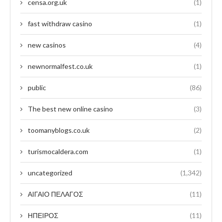
censa.org.uk
(1)
fast withdraw casino
(1)
new casinos
(4)
newnormalfest.co.uk
(1)
public
(86)
The best new online casino
(3)
toomanyblogs.co.uk
(2)
turismocaldera.com
(1)
uncategorized
(1,342)
ΑΙΓΑΙΟ ΠΕΛΑΓΟΣ
(11)
ΗΠΕΙΡΟΣ
(11)