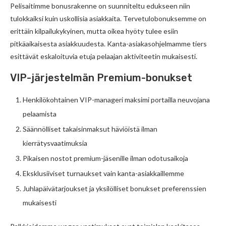
Pelisaitimme bonusrakenne on suunniteltu edukseen niin
tulokkaiksi kuin uskollisia asiakkaita. Tervetulobonuksemme on
erittäin kilpailukykyinen, mutta oikea hyöty tulee esiin
pitkäaikaisesta asiakkuudesta. Kanta-asiakasohjelmamme tiers
esittävät eskaloituvia etuja pelaajan aktiviteetin mukaisesti.
VIP-järjestelmän Premium-bonukset
Henkilökohtainen VIP-manageri maksimi portailla neuvojana
pelaamista
Säännölliset takaisinmaksut häviöistä ilman
kierrätysvaatimuksia
Pikaisen nostot premium-jäsenille ilman odotusaikoja
Eksklusiiviset turnaukset vain kanta-asiakkaillemme
Juhlapäivätarjoukset ja yksilölliset bonukset preferenssien
mukaisesti