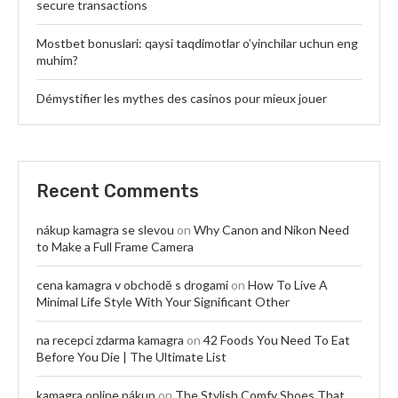
secure transactions
Mostbet bonuslari: qaysi taqdimotlar o’yinchilar uchun eng
muhim?
Démystifier les mythes des casinos pour mieux jouer
Recent Comments
nákup kamagra se slevou
on
Why Canon and Nikon Need
to Make a Full Frame Camera
cena kamagra v obchodě s drogami
on
How To Live A
Minimal Life Style With Your Significant Other
na recepci zdarma kamagra
on
42 Foods You Need To Eat
Before You Die | The Ultimate List
kamagra online nákup
on
The Stylish Comfy Shoes That