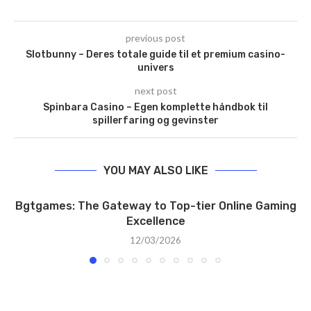
previous post
Slotbunny – Deres totale guide til et premium casino-
univers
next post
Spinbara Casino – Egen komplette håndbok til
spillerfaring og gevinster
YOU MAY ALSO LIKE
Bgtgames: The Gateway to Top-tier Online Gaming
Excellence
12/03/2026